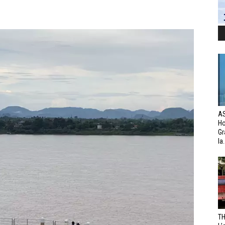
AS
H
Gr
la.
TH