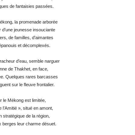
ques de fantaisies passées.
Mékong, la promenade arborée
ir d’une jeunesse insouciante
gers, de familles, d’aimantes
épanouis et décomplexés.
racheur d’eau, semble narguer
ienne de Thakhet, en face,
sée. Quelques rares barcasses
ent sur le fleuve frontalier.
ur le Mékong est limitée,
e l’Amitié », situé en amont,
 stratégique de la région,
 berges leur charme désuet.