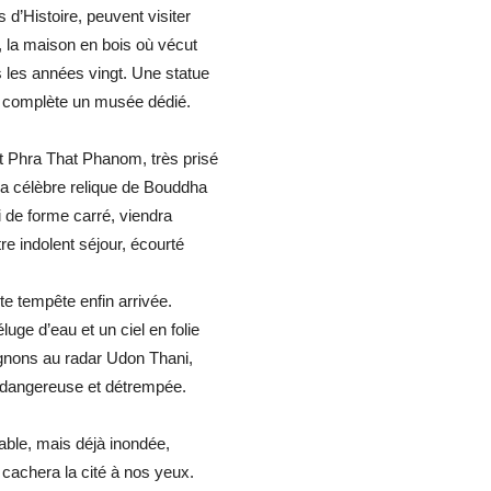
d’Histoire, peuvent visiter
la maison en bois où vécut
 les années vingt. Une statue
 complète un musée dédié.
t Phra That Phanom, très prisé
a célèbre relique de Bouddha
 de forme carré, viendra
e indolent séjour, écourté
nte tempête enfin arrivée.
luge d’eau et un ciel en folie
gnons au radar Udon Thani,
 dangereuse et détrempée.
able, mais déjà inondée,
 cachera la cité à nos yeux.