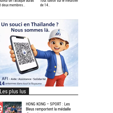
auteur de l’attaque aurait
Tout savoir sur le meurtrier
é deux membres...
de 14...
Les plus lus
HONG KONG – SPORT : Les
Bleus remportent la médaille