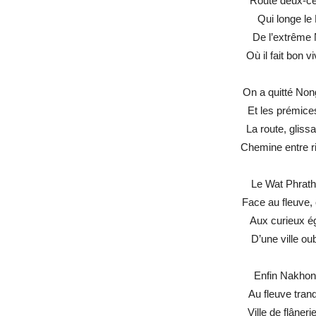
Route deux-ce
Qui longe le 
De l’extrême N
Où il fait bon 
On a quitté Nong
Et les prémice
La route, gliss
Chemine entre ri
Le Wat Phratha
Face au fleuve,
Aux curieux é
D’une ville ou
Enfin Nakhon
Au fleuve tranq
Ville de flâner