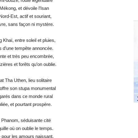
nt-douze, route légendaire
Mékong, et dévoile l’Isan
ord-Est, actif et souriant,
vivre, sans façon ni mystère.
 Khaï, entre soleil et pluies,
s d’une tempête annoncée.
ante et très peu encombrée,
zières et forêts qu’on oublie.
t Tha Uthen, lieu solitaire
 offre son stupa monumental
garés dans ce monde rural
bliée, et pourtant prospère.
 Phanom, séduisante cité
uille où on oublie le temps.
ie pour les amours naissant,