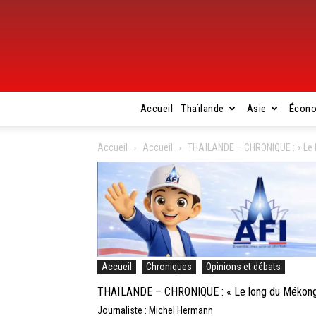
Accueil
Thaïlande
Asie
Écon
Accueil
Accueil
THAÏLANDE – CHRONIQUE : « Le lo
Accueil
Chroniques
Opinions et débats
THAÏLANDE – CHRONIQUE : « Le long du Mékong (3)
Journaliste : Michel Hermann