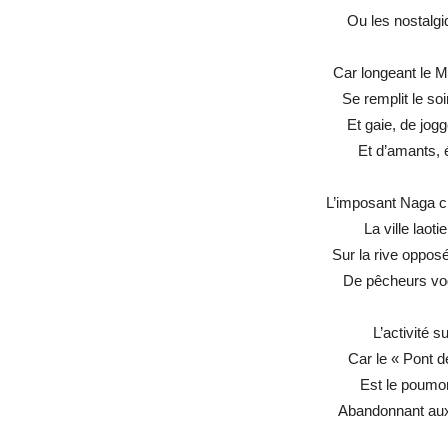
Ou les nostalgi
Car longeant le 
Se remplit le so
Et gaie, de jog
Et d’amants, 
L’imposant Naga c
La ville laot
Sur la rive oppo
De pêcheurs vogu
L’activité s
Car le « Pont d
Est le poumon
Abandonnant aux