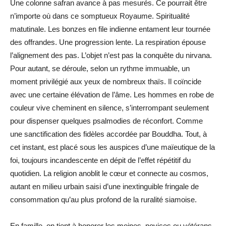
Une colonne safran avance à pas mesurés. Ce pourrait être
n’importe où dans ce somptueux Royaume. Spiritualité
matutinale. Les bonzes en file indienne entament leur tournée
des offrandes. Une progression lente. La respiration épouse
l’alignement des pas. L’objet n’est pas la conquête du nirvana.
Pour autant, se déroule, selon un rythme immuable, un
moment privilégié aux yeux de nombreux thaïs. Il coïncide
avec une certaine élévation de l’âme. Les hommes en robe de
couleur vive cheminent en silence, s’interrompant seulement
pour dispenser quelques psalmodies de réconfort. Comme
une sanctification des fidèles accordée par Bouddha. Tout, à
cet instant, est placé sous les auspices d’une maïeutique de la
foi, toujours incandescente en dépit de l’effet répétitif du
quotidien. La religion anoblit le cœur et connecte au cosmos,
autant en milieu urbain saisi d’une inextinguible fringale de
consommation qu’au plus profond de la ruralité siamoise.
En famille, on tient à honorer les moines, novices ou vétérans,