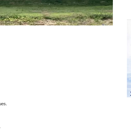
ues.
.