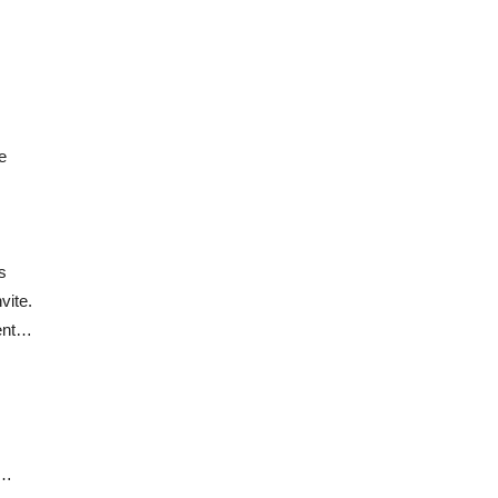
e
s
vite.
tent…
s…