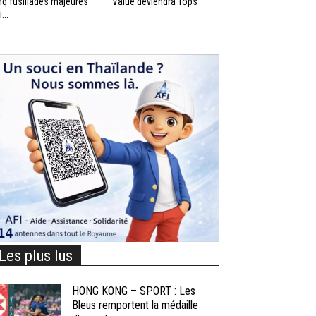
nq fusillades majeures
Value deviendra Tops
...
Les plus lus
HONG KONG – SPORT : Les
Bleus remportent la médaille