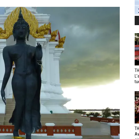
TH
L’
tu
TH
Av