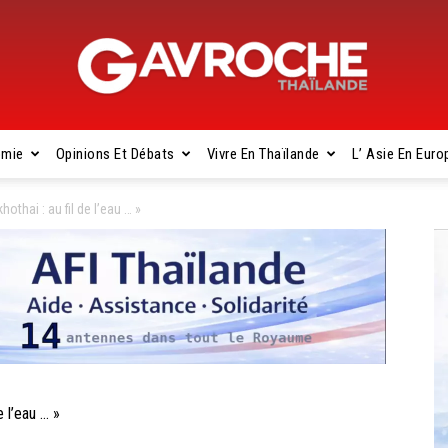
omie
Opinions Et Débats
Vivre En Thaïlande
L’ Asie En Euro
Gavroche
hai : au fil de l’eau … »
Thaïlande
 l’eau … »