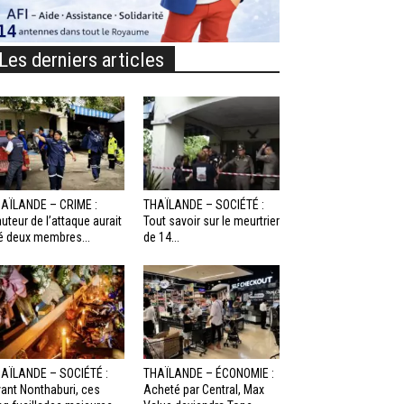
Les derniers articles
AÏLANDE – CRIME :
THAÏLANDE – SOCIÉTÉ :
auteur de l’attaque aurait
Tout savoir sur le meurtrier
é deux membres...
de 14...
AÏLANDE – SOCIÉTÉ :
THAÏLANDE – ÉCONOMIE :
ant Nonthaburi, ces
Acheté par Central, Max