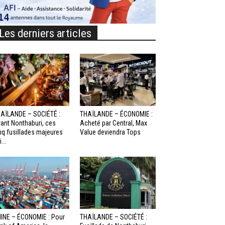
Les derniers articles
AÏLANDE – SOCIÉTÉ :
THAÏLANDE – ÉCONOMIE :
ant Nonthaburi, ces
Acheté par Central, Max
nq fusillades majeures
Value deviendra Tops
...
INE – ÉCONOMIE : Pour
THAÏLANDE – SOCIÉTÉ :