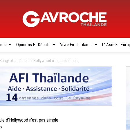
omie
Opinions Et Débats
Vivre En Thaïlande
L’ Asie En Euro
Gavroche
Bangkok un émule d’Hollywood n’est pas simple
Thaïlande
e d’Hollywood n’est pas simple
22