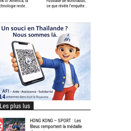
nk of America, la
Fusillade de Nonthaburi,
chnologie reste...
ce que révèle l’enquête...
Les plus lus
HONG KONG – SPORT : Les
Bleus remportent la médaille