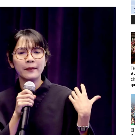
TH
Av
ci
qui
CH