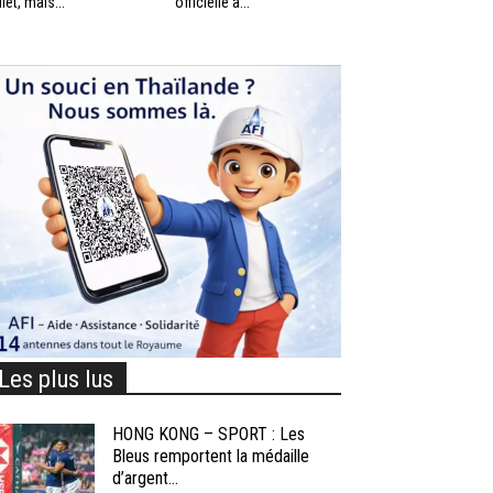
llet, mais...
officielle à...
Les plus lus
HONG KONG – SPORT : Les
Bleus remportent la médaille
d’argent...