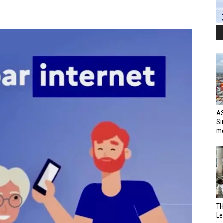
AS
Si
mo
TH
Le