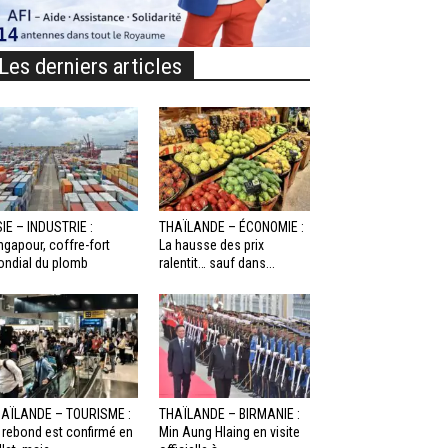
Les derniers articles
IE – INDUSTRIE :
THAÏLANDE – ÉCONOMIE :
ngapour, coffre-fort
La hausse des prix
ndial du plomb
ralentit… sauf dans...
AÏLANDE – TOURISME :
THAÏLANDE – BIRMANIE :
 rebond est confirmé en
Min Aung Hlaing en visite