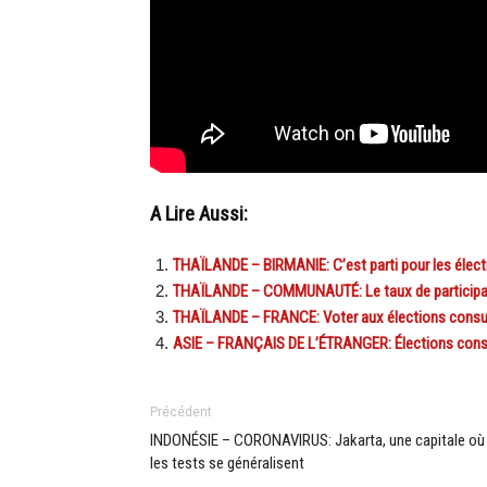
A Lire Aussi:
THAÏLANDE – BIRMANIE: C’est parti pour les élect
THAÏLANDE – COMMUNAUTÉ: Le taux de participati
THAÏLANDE – FRANCE: Voter aux élections consulai
ASIE – FRANÇAIS DE L’ÉTRANGER: Élections consul
Précédent
INDONÉSIE – CORONAVIRUS: Jakarta, une capitale où
les tests se généralisent