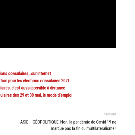
ions consulaires…sur internet
on pour les élections consulaires 2021
res, c’est aussi possible à distance
aires des 29 et 30 mai, le mode d’emploi
Suivant
ASIE – GÉOPOLITIQUE: Non, la pandémie de Covid 19 ne
marque pas la fin du multilatéralisme !