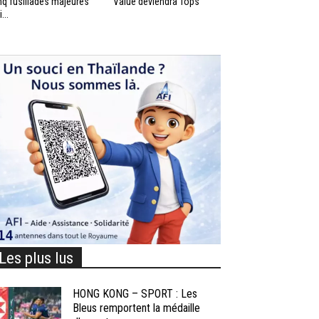
nq fusillades majeures
Value deviendra Tops
...
Les plus lus
HONG KONG – SPORT : Les
Bleus remportent la médaille