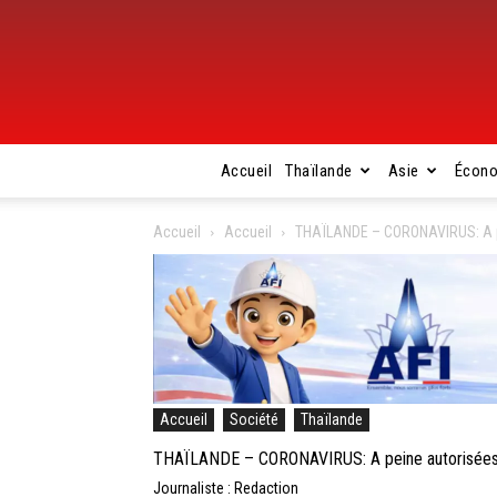
Accueil
Thaïlande
Asie
Écon
Accueil
Accueil
THAÏLANDE – CORONAVIRUS: A pei
Accueil
Société
Thaïlande
THAÏLANDE – CORONAVIRUS: A peine autorisées, l
Journaliste : Redaction