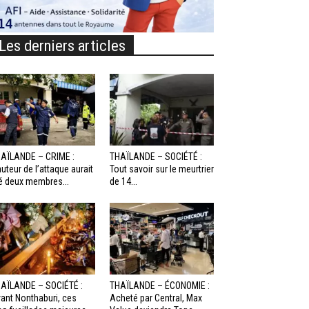
Les derniers articles
AÏLANDE – CRIME :
THAÏLANDE – SOCIÉTÉ :
auteur de l’attaque aurait
Tout savoir sur le meurtrier
é deux membres...
de 14...
AÏLANDE – SOCIÉTÉ :
THAÏLANDE – ÉCONOMIE :
ant Nonthaburi, ces
Acheté par Central, Max