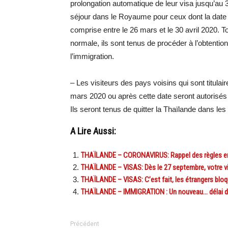
prolongation automatique de leur visa jusqu’au 30
séjour dans le Royaume pour ceux dont la date d
comprise entre le 26 mars et le 30 avril 2020. Tou
normale, ils sont tenus de procéder à l’obtentio
l’immigration.
– Les visiteurs des pays voisins qui sont titulair
mars 2020 ou après cette date seront autorisés à
Ils seront tenus de quitter la Thaïlande dans les
A Lire Aussi:
THAÏLANDE – CORONAVIRUS: Rappel des règles en v
THAÏLANDE – VISAS: Dès le 27 septembre, votre v
THAÏLANDE – VISAS: C’est fait, les étrangers bloq
THAÏLANDE – IMMIGRATION : Un nouveau… délai de 
Précédent