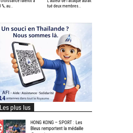
 croissance ralentit à
L’auteur de l’attaque aurait
3 %, au...
tué deux membres...
Les plus lus
HONG KONG – SPORT : Les
Bleus remportent la médaille