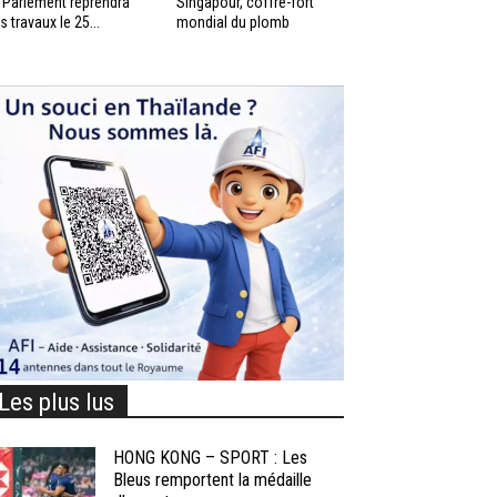
 Parlement reprendra
Singapour, coffre-fort
s travaux le 25...
mondial du plomb
Les plus lus
HONG KONG – SPORT : Les
Bleus remportent la médaille