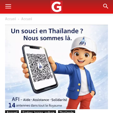
Accueil
Accueil
Accueil
Sorties, loisirs, culture
Thaïlande