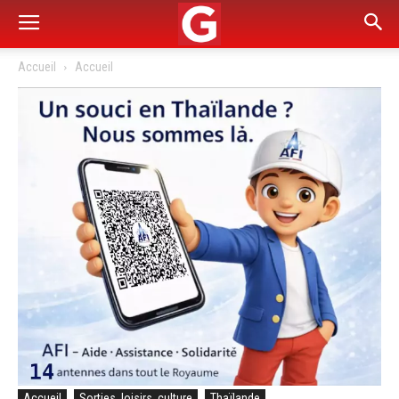
Accueil
Accueil
Accueil
Sorties, loisirs, culture
Thaïlande