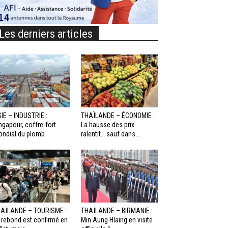
Les derniers articles
IE – INDUSTRIE :
THAÏLANDE – ÉCONOMIE :
ngapour, coffre-fort
La hausse des prix
ndial du plomb
ralentit… sauf dans...
AÏLANDE – TOURISME :
THAÏLANDE – BIRMANIE :
 rebond est confirmé en
Min Aung Hlaing en visite