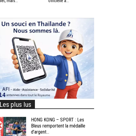
llet, mais...
officielle à...
Les plus lus
HONG KONG – SPORT : Les
Bleus remportent la médaille
d’argent...