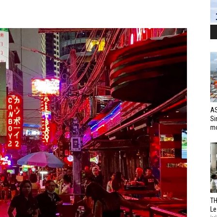
AS
Si
mo
TH
Le