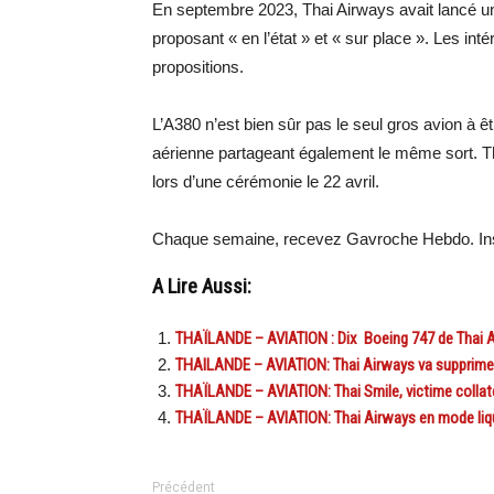
En septembre 2023, Thai Airways avait lancé un 
proposant « en l’état » et « sur place ». Les i
propositions.
L’A380 n’est bien sûr pas le seul gros avion à ê
aérienne partageant également le même sort. Tha
lors d’une cérémonie le 22 avril.
Chaque semaine, recevez Gavroche Hebdo. Ins
A Lire Aussi:
THAÏLANDE – AVIATION : Dix Boeing 747 de Thai A
THAILANDE – AVIATION: Thai Airways va supprimer
THAÏLANDE – AVIATION: Thai Smile, victime collat
THAÏLANDE – AVIATION: Thai Airways en mode liqu
Précédent