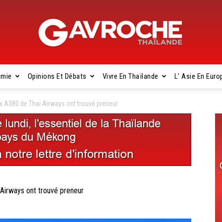
omie
Opinions Et Débats
Vivre En Thaïlande
L’ Asie En Euro
Gavroche
 A380 de Thai Airways ont trouvé preneur
Thaïlande
irways ont trouvé preneur