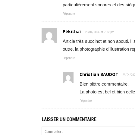
particulièrement sonores et des sièg
Répondre
Pékithaï
25/04/2024 at 7:22 pm
Article très succinct et non abouti. I
outre, la photographie d’illustration r
Répondre
Christian BAUDOT
29/04/20
Bien piètre commentaire.
La photo est bel et bien cell
Répondre
LAISSER UN COMMENTAIRE