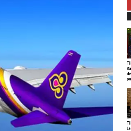
TH
Ba
dé
pa
TH
Le