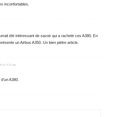
es inconfortables.
l serait été intéressant de savoir qui a racheté ces A380. En
eprésente un Airbus A350. Un bien piètre article.
24 at 11:07 pm
e d’un A380.