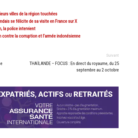
urs villes de la région touchées
ais se félicite de sa visite en France sur X
la police intervient
 contre la corruption et l’armée indonésienne
Suivant
ce
THAÏLANDE – FOCUS : En direct du royaume, du 25
septembre au 2 octobre