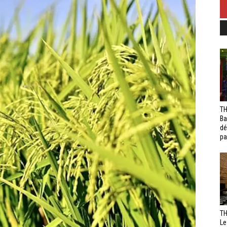
TH
Ba
dé
pa
TH
Le