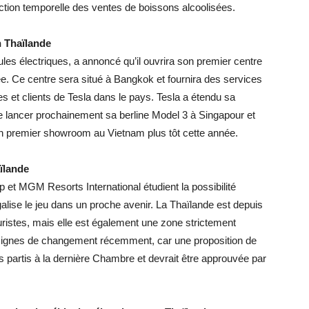
riction temporelle des ventes de boissons alcoolisées.
n Thaïlande
les électriques, a annoncé qu’il ouvrira son premier centre
née. Ce centre sera situé à Bangkok et fournira des services
s et clients de Tesla dans le pays. Tesla a étendu sa
de lancer prochainement sa berline Model 3 à Singapour et
on premier showroom au Vietnam plus tôt cette année.
ïlande
et MGM Resorts International étudient la possibilité
galise le jeu dans un proche avenir. La Thaïlande est depuis
uristes, mais elle est également une zone strictement
s signes de changement récemment, car une proposition de
s partis à la dernière Chambre et devrait être approuvée par