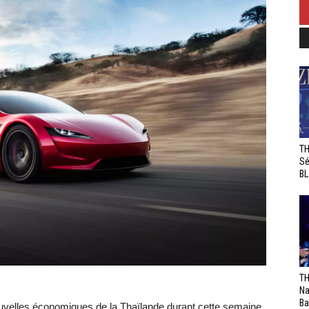
TH
Sé
BL
TH
Na
Ba
uvelles économiques de la Thaïlande durant cette semaine