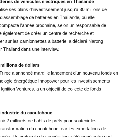
teries de véhicules électriques en Thaïlande
alise ses plans d’investissement jusqu’à 30 millions de
 d’assemblage de batteries en Thaïlande, où elle
 compacte l’année prochaine, selon un responsable de
ge également de créer un centre de recherche et
ler sur les camionnettes à batterie, a déclaré Narong
or Thailand dans une interview.
millions de dollars
 Trirec a annoncé mardi le lancement d’un nouveau fonds en
hnologie énergétique Innopower pour les investissements
gnition Ventures, a un objectif de collecte de fonds
’industrie du caoutchouc
r 2 milliards de bahts de prêts pour soutenir les
ransformation du caoutchouc, car les exportations de
née. Un protocole de coopération a été signé entre neuf