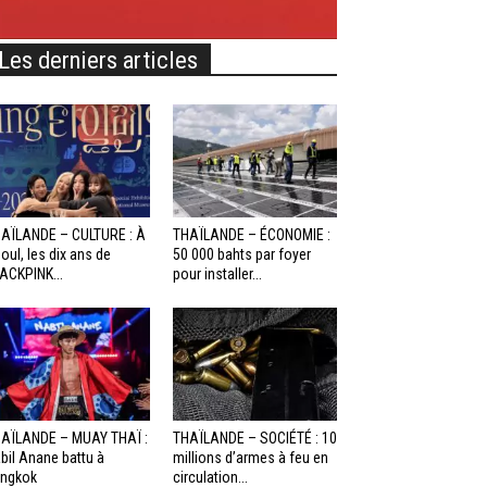
Les derniers articles
AÏLANDE – CULTURE : À
THAÏLANDE – ÉCONOMIE :
oul, les dix ans de
50 000 bahts par foyer
ACKPINK...
pour installer...
AÏLANDE – MUAY THAÏ :
THAÏLANDE – SOCIÉTÉ : 10
bil Anane battu à
millions d’armes à feu en
ngkok
circulation...