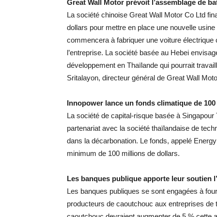
Great Wall Motor prévoit l’assemblage de bat
La société chinoise Great Wall Motor Co Ltd fin
dollars pour mettre en place une nouvelle usine
commencera à fabriquer une voiture électrique
l’entreprise. La société basée au Hebei envisa
développement en Thaïlande qui pourrait travail
Sritalayon, directeur général de Great Wall Mot
Innopower lance un fonds climatique de 100 
La société de capital-risque basée à Singapour
partenariat avec la société thaïlandaise de tec
dans la décarbonation. Le fonds, appelé Energy I
minimum de 100 millions de dollars.
Les banques publique apporte leur soutien l
Les banques publiques se sont engagées à fourni
producteurs de caoutchouc aux entreprises de t
caoutchouc devraient augmenter de 5 % cette an