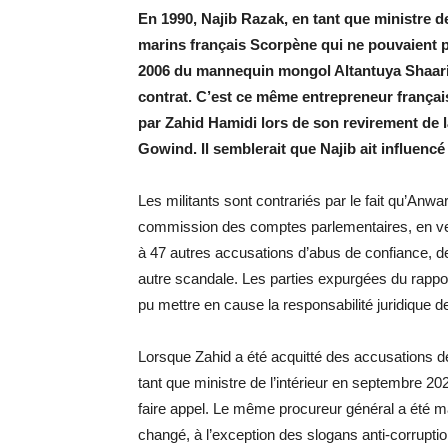
En 1990, Najib Razak, en tant que ministre d
marins français Scorpène qui ne pouvaient p
2006 du mannequin mongol Altantuya Shaariib
contrat. C’est ce même entrepreneur français
par Zahid Hamidi lors de son revirement de 
Gowind. Il semblerait que Najib ait influencé 
Les militants sont contrariés par le fait qu’Anwa
commission des comptes parlementaires, en vertu 
à 47 autres accusations d’abus de confiance, de
autre scandale. Les parties expurgées du rapp
pu mettre en cause la responsabilité juridique d
Lorsque Zahid a été acquitté des accusations d
tant que ministre de l’intérieur en septembre 2
faire appel. Le même procureur général a été ma
changé, à l’exception des slogans anti-corruption