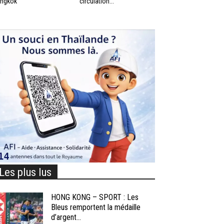
ngkok
circulation...
Les plus lus
HONG KONG – SPORT : Les
Bleus remportent la médaille
d’argent...