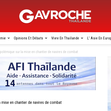
omie
Opinions Et Débats
Vivre En Thaïlande
L’ Asie En Euro
Gavroche
polémique sur la mise en chantier de navires de combat
Thaïlande
 mise en chantier de navires de combat