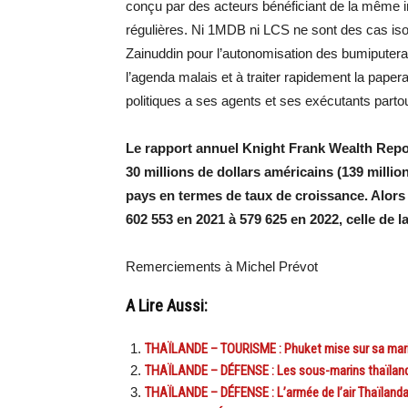
conçu par des acteurs bénéficiant de la même im
régulières. Ni 1MDB ni LCS ne sont des cas isol
Zainuddin pour l’autonomisation des bumiputera
l’agenda malais et à traiter rapidement la papera
politiques a ses agents et ses exécutants partou
Le rapport annuel Knight Frank Wealth Repor
30 millions de dollars américains (139 millio
pays en termes de taux de croissance. Alors 
602 553 en 2021 à 579 625 en 2022, celle de 
Remerciements à Michel Prévot
A Lire Aussi:
THAÏLANDE – TOURISME : Phuket mise sur sa marin
THAÏLANDE – DÉFENSE : Les sous-marins thaïlandai
THAÏLANDE – DÉFENSE : L’armée de l’air Thaïlanda