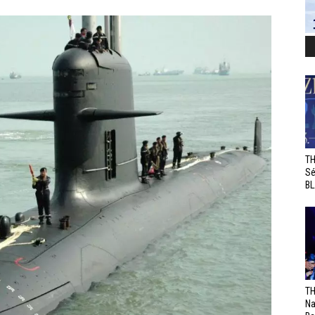
TH
Sé
BL
TH
Na