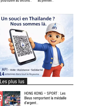
 poursuivre au second...
au premier...
Les plus lus
HONG KONG – SPORT : Les
Bleus remportent la médaille
d’argent...