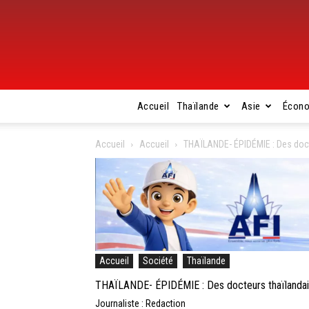
Accueil
Thaïlande
Asie
Écon
Accueil
Accueil
THAÏLANDE- ÉPIDÉMIE : Des docte
Accueil
Société
Thaïlande
THAÏLANDE- ÉPIDÉMIE : Des docteurs thaïlandais 
Journaliste : Redaction