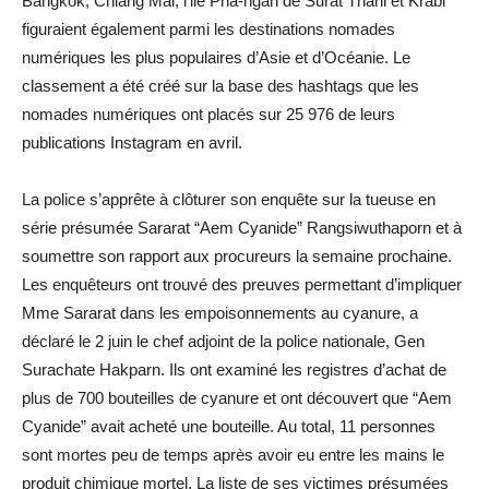
Bangkok, Chiang Mai, l’ile Pha-ngan de Surat Thani et Krabi
figuraient également parmi les destinations nomades
numériques les plus populaires d’Asie et d’Océanie. Le
classement a été créé sur la base des hashtags que les
nomades numériques ont placés sur 25 976 de leurs
publications Instagram en avril.
La police s’apprête à clôturer son enquête sur la tueuse en
série présumée Sararat “Aem Cyanide” Rangsiwuthaporn et à
soumettre son rapport aux procureurs la semaine prochaine.
Les enquêteurs ont trouvé des preuves permettant d’impliquer
Mme Sararat dans les empoisonnements au cyanure, a
déclaré le 2 juin le chef adjoint de la police nationale, Gen
Surachate Hakparn. Ils ont examiné les registres d’achat de
plus de 700 bouteilles de cyanure et ont découvert que “Aem
Cyanide” avait acheté une bouteille. Au total, 11 personnes
sont mortes peu de temps après avoir eu entre les mains le
produit chimique mortel. La liste de ses victimes présumées