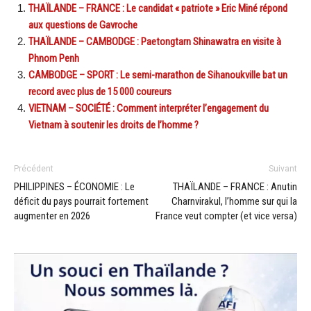
THAÏLANDE – FRANCE : Le candidat « patriote » Eric Miné répond
aux questions de Gavroche
THAÏLANDE – CAMBODGE : Paetongtarn Shinawatra en visite à
Phnom Penh
CAMBODGE – SPORT : Le semi-marathon de Sihanoukville bat un
record avec plus de 15 000 coureurs
VIETNAM – SOCIÉTÉ : Comment interpréter l’engagement du
Vietnam à soutenir les droits de l’homme ?
Précédent
Suivant
PHILIPPINES – ÉCONOMIE : Le
THAÏLANDE – FRANCE : Anutin
déficit du pays pourrait fortement
Charnvirakul, l’homme sur qui la
augmenter en 2026
France veut compter (et vice versa)