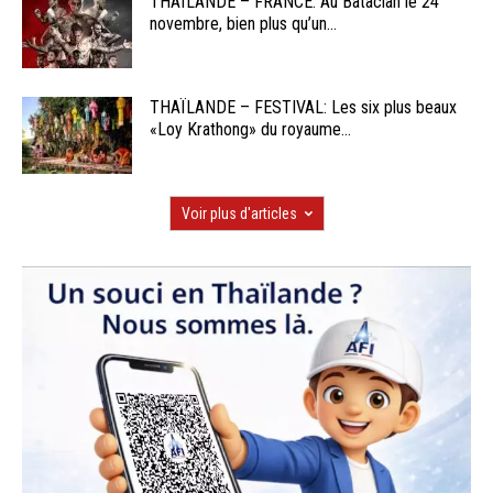
THAÏLANDE – FRANCE: Au Bataclan le 24
novembre, bien plus qu’un...
THAÏLANDE – FESTIVAL: Les six plus beaux
«Loy Krathong» du royaume...
Voir plus d'articles