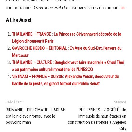
d’informations
Gavroche Hebdo
. Inscrivez-vous en cliquant
ici
.
A Lire Aussi:
THAÏLANDE – FRANCE : La Princesse Sirivannavari décorée de la
Légion d’honneur à Paris
GAVROCHE HEBDO – ÉDITORIAL : En Asie du Sud-Est, l’envers du
Mercosur
THAÏLANDE – CULTURE : Bangkok veut faire inscrire le « Chud Thai
» au patrimoine culturel immatériel de l’UNESCO
VIETNAM – FRANCE – SUISSE: Alexandre Yersin, découvreur du
bacille de la peste, en grand format sur Public Sénat
Précédent
Suivant
BIRMANIE – DIPLOMATIE : L’ASEAN
PHILIPPINES – SOCIÉTÉ : Un
est loin d’avoir rompu avec le
immeuble de neuf étages en
pouvoir birman
construction s’effondre à Angeles
City