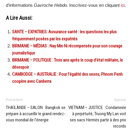
d’informations
Gavroche Hebdo
. Inscrivez-vous en cliquant
ici
.
A Lire Aussi:
SANTE – EXPATRIES: Assurance santé : les questions les plus
fréquemment posées par les expatriés
BIRMANIE – MÉDIAS : Nay Min Ni récompensée pour son courage
journalistique
BIRMANIE – POLITIQUE : Trois ans après le coup d’état militaire, le
désespoir
CAMBODGE – AUSTRALIE : Pour l’égalité des sexes, Phnom Penh
coopère avec Canberra
Précédent
Suivant
THAÏLANDE – SALON : Bangkok se
VIETNAM – JUSTICE : Condamnée
prépare à accueillir le grand rendez-
à perpétuité, Truong My Lan voit
vous mondial de l’énergie
ses sacs Hermès partir à des prix
records