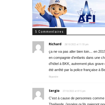
5 Commentaires
Richard
28/10/2022 at 11:55 pm
ça ne va pas aller bien loin… en 2019
en compagnie d’enfants dans une c
d’hôtel à BKK, autrement plus grave 
été arrêté par la police française à 
Répondre
Sergio
27/10/2022 at 8:15 pm
C’est à cause de personnes comme ce
Thaïlande, j’espère qu’ils paieront po