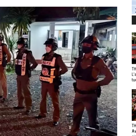
TH
L’
tu
TH
Av