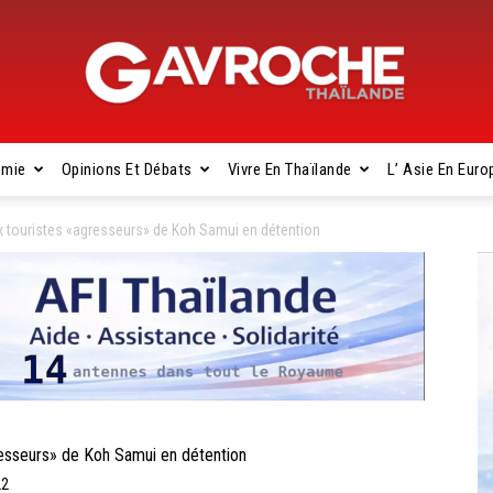
omie
Opinions Et Débats
Vivre En Thaïlande
L’ Asie En Euro
Gavroche
touristes «agresseurs» de Koh Samui en détention
Thaïlande
sseurs» de Koh Samui en détention
22