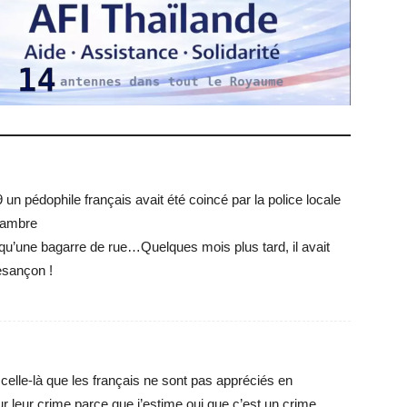
 un pédophile français avait été coincé par la police locale
hambre
qu’une bagarre de rue…Quelques mois plus tard, il avait
Besançon !
lle-là que les français ne sont pas appréciés en
ur leur crime parce que j’estime oui que c’est un crime.