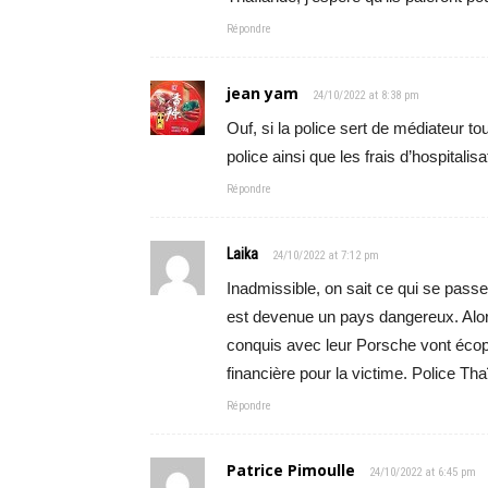
Répondre
jean yam
24/10/2022 at 8:38 pm
Ouf, si la police sert de médiateur tou
police ainsi que les frais d’hospitalisa
Répondre
Laika
24/10/2022 at 7:12 pm
Inadmissible, on sait ce qui se pass
est devenue un pays dangereux. Alor
conquis avec leur Porsche vont éco
financière pour la victime. Police Th
Répondre
Patrice Pimoulle
24/10/2022 at 6:45 pm