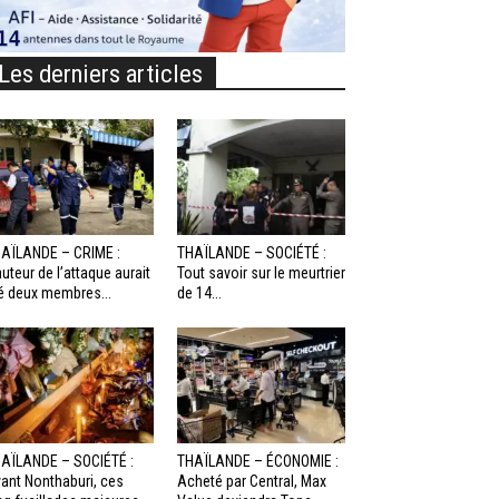
Les derniers articles
AÏLANDE – CRIME :
THAÏLANDE – SOCIÉTÉ :
auteur de l’attaque aurait
Tout savoir sur le meurtrier
é deux membres...
de 14...
AÏLANDE – SOCIÉTÉ :
THAÏLANDE – ÉCONOMIE :
ant Nonthaburi, ces
Acheté par Central, Max