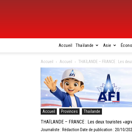
Accueil
Thaïlande
Asie
Écon
Accueil
Accueil
THAÏLANDE – FRANCE : Les deux 
Accueil
Provinces
Thaïlande
THAÏLANDE – FRANCE : Les deux touristes «agre
Journaliste : Rédaction
Date de publication : 20/10/20