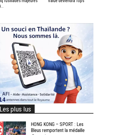
nq fusillades majeures
Value deviendra Tops
...
Les plus lus
HONG KONG – SPORT : Les
Bleus remportent la médaille