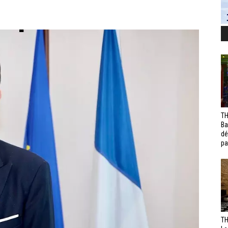
TH
Ba
dé
pa
TH