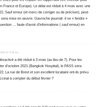
en France et Europe). Le délai est réduit à 4 mois avec une
22. Sauf erreur (et merci de corriger ou de préciser), peut-
sera mise en œuvre. Gavroche pourrait -il se « fendre »
question … faute d’avoir d’informations ( sauf erreur) en
/2022 at 10:34 am
ésactivé a été réduit à 3 mois (au lieu de 7). Pour les
er d’octobre 2021 (Bangkok Hospital), le PASS sera
2. La rue de Brest et son excellent locataire ont-ils prévu
cinal à compter du début février ?