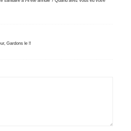
se sanitaire a t-il été annulé ? Quand avez vous eu votre
r, Gardons le !!