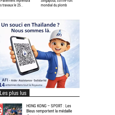
 Parlement reprendra
Singapour, coffre-fort
s travaux le 25...
mondial du plomb
Les plus lus
HONG KONG – SPORT : Les
Bleus remportent la médaille