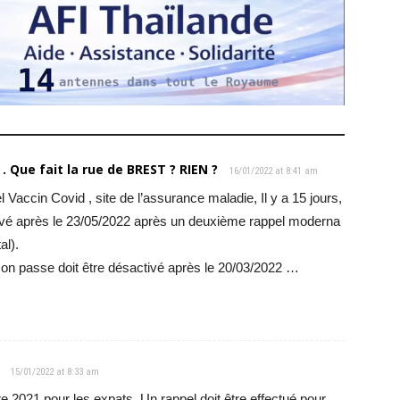
. Que fait la rue de BREST ? RIEN ?
16/01/2022 at 8:41 am
 Vaccin Covid , site de l’assurance maladie, Il y a 15 jours,
ivé après le 23/05/2022 après un deuxième rappel moderna
al).
passe doit être désactivé après le 20/03/2022 …
15/01/2022 at 8:33 am
re 2021 pour les expats. Un rappel doit être effectué pour