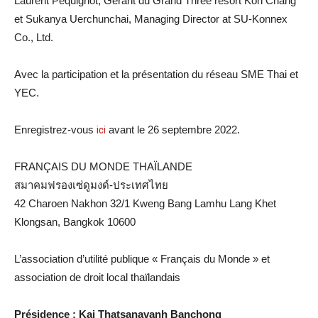
Laurent Pequignot, Gérant du Grand Three resort Koh Chang
et Sukanya Uerchunchai, Managing Director at SU-Konnex
Co., Ltd.
Avec la participation et la présentation du réseau SME Thai et
YEC.
Enregistrez-vous
ici
avant le 26 septembre 2022.
FRANÇAIS DU MONDE THAÏLANDE
สมาคมฟรองเซ่ดูมงด์-ประเทศไทย
42 Charoen Nakhon 32/1 Kweng Bang Lamhu Lang Khet
Klongsan, Bangkok 10600
L’association d’utilité publique « Français du Monde » et
association de droit local thaïlandais
Présidence : Kai Thatsanavanh Banchong