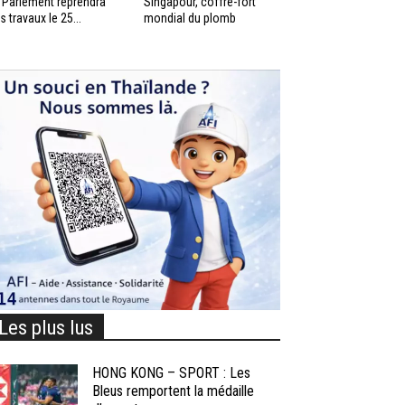
 Parlement reprendra
Singapour, coffre-fort
s travaux le 25...
mondial du plomb
Les plus lus
HONG KONG – SPORT : Les
Bleus remportent la médaille