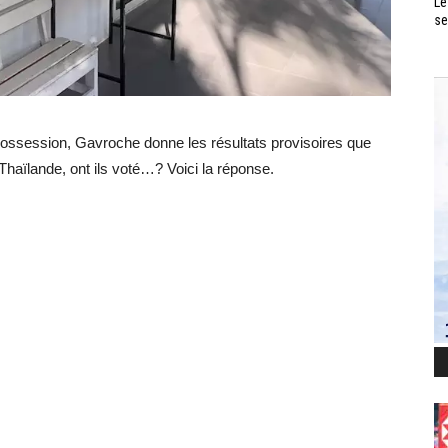
Le
se
 possession, Gavroche donne les résultats provisoires que
aïlande, ont ils voté…? Voici la réponse.