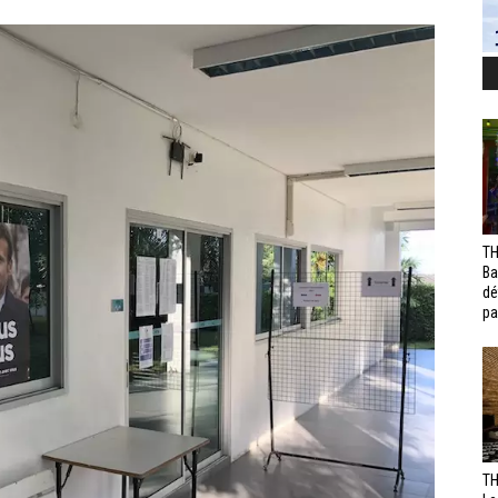
TH
Ba
dé
pa
TH