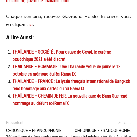
redaction@gavroche-thailande.com
Chaque semaine, recevez Gavroche Hebdo. Inscrivez vous
en cliquant
ici
.
A Lire Aussi:
THAÏLANDE – SOCIÉTÉ : Pour cause de Covid, le carême
bouddhique 2021 a été discret
THAILANDE – HOMMAGE : Une Thaïlande vêtue de jaune le 13
octobre en mémoire du Roi Rama IX
THAÏLANDE – FRANCE : Le lycée français international de Bangkok
rend hommage aux cartes du roi Rama IX
THAÏLANDE – CHEMIN DE FER: La nouvelle gare de Bang Sue rend
hommage au défunt roi Rama IX
Précédent
Suivant
CHRONIQUE – FRANCOPHONIE:
CHRONIQUE – FRANCOPHONIE:
300 millions de francophones pour
Louise Mushikiwabo élue à la tête