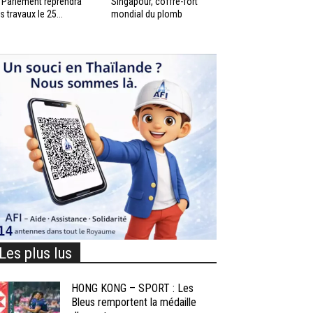
 Parlement reprendra
Singapour, coffre-fort
s travaux le 25...
mondial du plomb
Les plus lus
HONG KONG – SPORT : Les
Bleus remportent la médaille