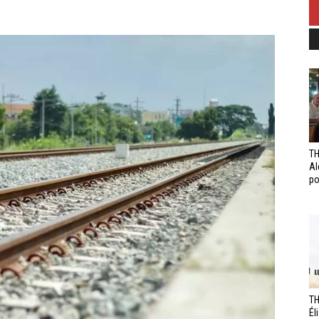
TH
Al
po
TH
Él