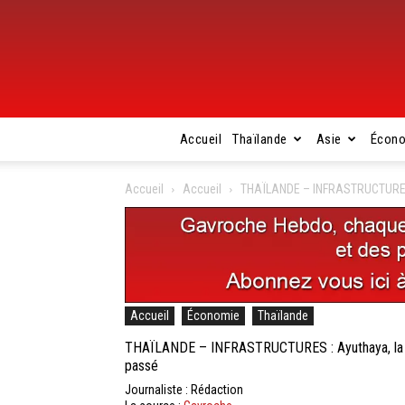
Accueil
Thaïlande
Asie
Écon
Accueil
Accueil
THAÏLANDE – INFRASTRUCTURES : 
Accueil
Économie
Thaïlande
THAÏLANDE – INFRASTRUCTURES : Ayuthaya, la Ven
passé
Journaliste : Rédaction