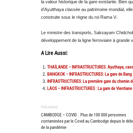
la valeur historique de la gare existante. Bien q
d’Ayutthaya classée au patrimoine mondial, elle
construite sous le règne du roi Rama V.
Le ministre des transports, Saksayam Chidchob, 
développement de la ligne ferroviaire à grande 
A Lire Aussi:
THAÏLANDE – INFRASTRUCTURES: Ayuthaya, casse-t
BANGKOK – INFRASTRUCTURES: La gare de Bang Sue,
INFRASTRUCTURES: La première gare du chemin de 
LAOS – INFRASTRUCTURES : La gare de Vientiane n’
Précédent
CAMBODGE – COVID : Plus de 100 000 personnes
contaminées par le Covid au Cambodge depuis le déb
de la pandémie