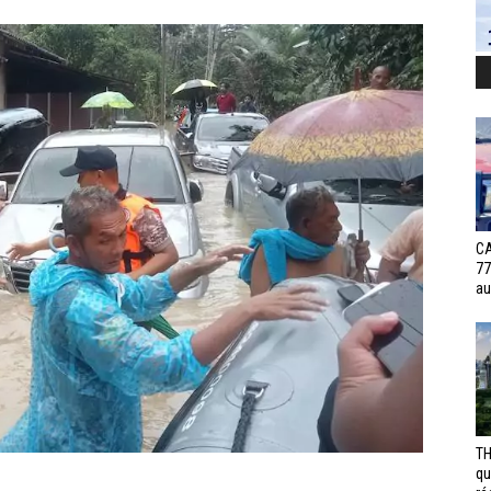
CA
77
au
TH
qu