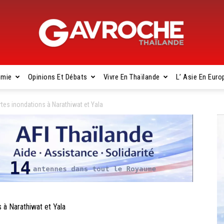
omie
Opinions Et Débats
Vivre En Thaïlande
L’ Asie En Euro
Gavroche
es inondations à Narathiwat et Yala
Thaïlande
à Narathiwat et Yala