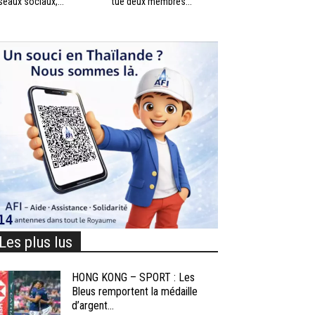
seaux sociaux,...
tué deux membres...
Les plus lus
HONG KONG – SPORT : Les
Bleus remportent la médaille
d’argent...