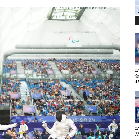
CA
Ke
d’
CA
77