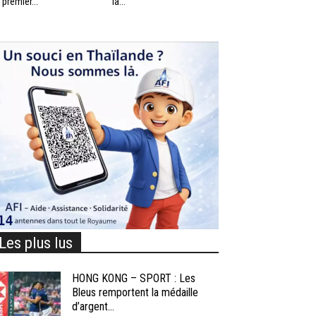
 premier...
la...
Les plus lus
HONG KONG – SPORT : Les
Bleus remportent la médaille
d’argent...