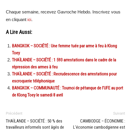
Chaque semaine, recevez Gavroche Hebdo. In
scri
vez vous
en cliquant
ici
.
A Lire Aussi:
BANGKOK – SOCIÉTÉ : Une femme tuée par arme à feu à Klong
Toey
THAÏLANDE – SOCIÉTÉ : 1 593 arrestations dans le cadre de la
répression des armes à feu
THAÏLANDE – SOCIÉTÉ : Recrudescence des arrestations pour
escroquerie téléphonique
BANGKOK – COMMUNAUTÉ : Tournoi de pétanque de l’UFE au port
de Klong Toey le samedi 8 avril
Précédent
Suivant
THAÏLANDE – SOCIÉTÉ : 50 % des
CAMBODGE – ÉCONOMIE :
travailleurs informels sont âgés de
L’économie cambodgienne est