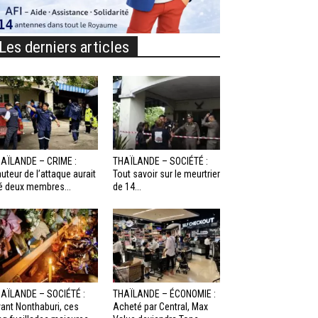
Les derniers articles
AÏLANDE – CRIME :
THAÏLANDE – SOCIÉTÉ :
auteur de l’attaque aurait
Tout savoir sur le meurtrier
é deux membres...
de 14...
AÏLANDE – SOCIÉTÉ :
THAÏLANDE – ÉCONOMIE :
ant Nonthaburi, ces
Acheté par Central, Max