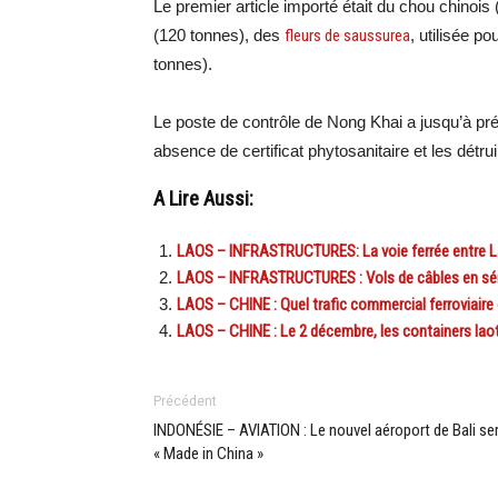
Le premier article importé était du chou chinois 
(120 tonnes), des
fleurs de saussurea
, utilisée p
tonnes).
Le poste de contrôle de Nong Khai a jusqu’à pr
absence de certificat phytosanitaire et les détru
A Lire Aussi:
LAOS – INFRASTRUCTURES: La voie ferrée entre La
LAOS – INFRASTRUCTURES : Vols de câbles en série 
LAOS – CHINE : Quel trafic commercial ferroviaire
LAOS – CHINE : Le 2 décembre, les containers laoti
Précédent
INDONÉSIE – AVIATION : Le nouvel aéroport de Bali se
« Made in China »