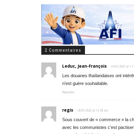
2 Commentaires
Leduc, Jean-François
19/01/2022 at 1:
Les douanes thaïlandaises ont intérê
n’est guère souhaitable.
Répondre
regis
18/01/2022 at 12:28 am
Sous couvert de « commerce » la ch
avec les communistes c’est pactiser