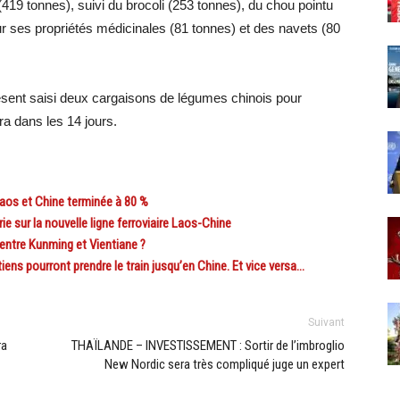
(419 tonnes), suivi du brocoli (253 tonnes), du chou pointu
our ses propriétés médicinales (81 tonnes) et des navets (80
ésent saisi deux cargaisons de légumes chinois pour
ira dans les 14 jours.
os et Chine terminée à 80 %
sur la nouvelle ligne ferroviaire Laos-Chine
 entre Kunming et Vientiane ?
ens pourront prendre le train jusqu’en Chine. Et vice versa…
Suivant
ra
THAÏLANDE – INVESTISSEMENT : Sortir de l’imbroglio
New Nordic sera très compliqué juge un expert