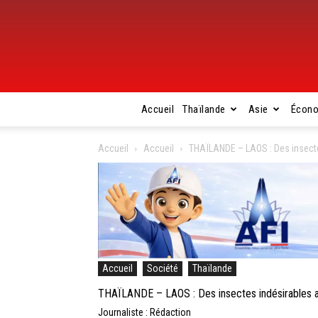
Accueil
Thaïlande
Asie
Écon
Accueil
Accueil
THAÏLANDE – LAOS : Des insecte
Accueil
Société
Thaïlande
THAÏLANDE – LAOS : Des insectes indésirables ac
Journaliste : Rédaction