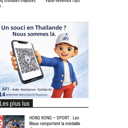
nq fusillades majeures
Value deviendra Tops
...
Les plus lus
HONG KONG – SPORT : Les
Bleus remportent la médaille