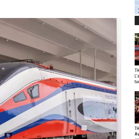
TH
L’
tu
TH
Av