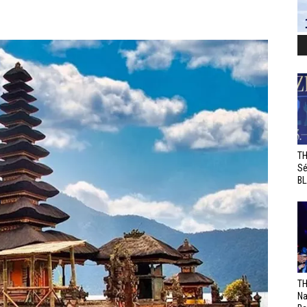
TH
Sé
BL
TH
Na