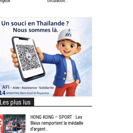
ngkok
circulation...
Les plus lus
HONG KONG – SPORT : Les
Bleus remportent la médaille
d’argent...