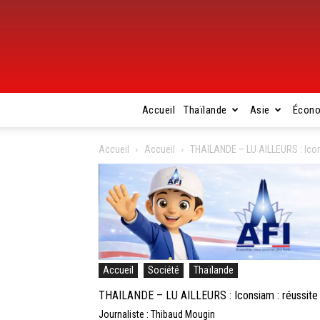
Accueil
Thaïlande
Asie
Écon
Accueil
Accueil
THAILANDE – LU AILLEURS : Icons
Accueil
Société
Thaïlande
THAILANDE – LU AILLEURS : Iconsiam : réussite 
Journaliste : Thibaud Mougin