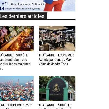
Les derniers articles
AÏLANDE – SOCIÉTÉ :
THAÏLANDE – ÉCONOMIE :
ant Nonthaburi, ces
Acheté par Central, Max
nq fusillades majeures
Value deviendra Tops
...
INE – ÉCONOMIE : Pour
THAÏLANDE – SOCIÉTÉ :