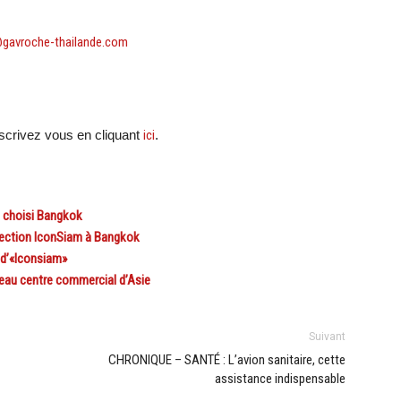
@gavroche-thailande.com
crivez vous en cliquant
ici
.
 choisi Bangkok
ection IconSiam à Bangkok
 d’«Iconsiam»
au centre commercial d’Asie
Suivant
CHRONIQUE – SANTÉ : L’avion sanitaire, cette
assistance indispensable