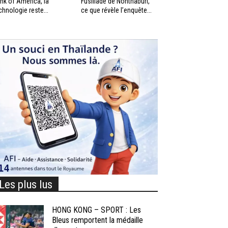
nk of America, la
Fusillade de Nonthaburi,
chnologie reste...
ce que révèle l’enquête...
Les plus lus
HONG KONG – SPORT : Les
Bleus remportent la médaille