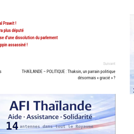
l Prawit !
ra plus député
se d’une dissolution du parlement
ppin assassiné !
Suivant
s
THAÏLANDE – POLITIQUE : Thaksin, un parrain politique
désormais « gracié » ?