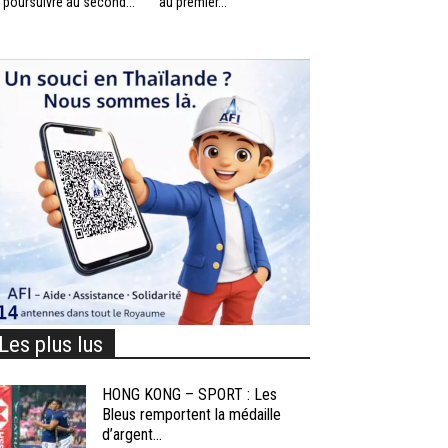
 poursuivre au second...
au premier...
Les plus lus
HONG KONG – SPORT : Les
Bleus remportent la médaille
d’argent...