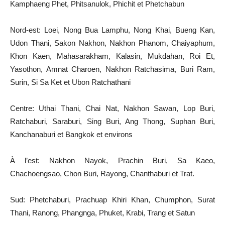
Kamphaeng Phet, Phitsanulok, Phichit et Phetchabun
Nord-est: Loei, Nong Bua Lamphu, Nong Khai, Bueng Kan,
Udon Thani, Sakon Nakhon, Nakhon Phanom, Chaiyaphum,
Khon Kaen, Mahasarakham, Kalasin, Mukdahan, Roi Et,
Yasothon, Amnat Charoen, Nakhon Ratchasima, Buri Ram,
Surin, Si Sa Ket et Ubon Ratchathani
Centre: Uthai Thani, Chai Nat, Nakhon Sawan, Lop Buri,
Ratchaburi, Saraburi, Sing Buri, Ang Thong, Suphan Buri,
Kanchanaburi et Bangkok et environs
À l’est: Nakhon Nayok, Prachin Buri, Sa Kaeo,
Chachoengsao, Chon Buri, Rayong, Chanthaburi et Trat.
Sud: Phetchaburi, Prachuap Khiri Khan, Chumphon, Surat
Thani, Ranong, Phangnga, Phuket, Krabi, Trang et Satun