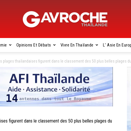
omie
Opinions Et Débats
Vivre En Thaïlande
L’ Asie En Euro
Gavroche
 plages thaïlandaises figurent dans le classement des 50 plus belles plages 
Thaïlande
es figurent dans le classement des 50 plus belles plages du