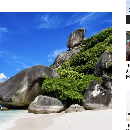
TH
Al
po
TH