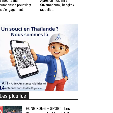
isabeth Zana
Après un incident à
compensée pour vingt
Suvarnabhumi, Bangkok
s d’engagement...
rappelle...
Les plus lus
HONG KONG – SPORT : Les