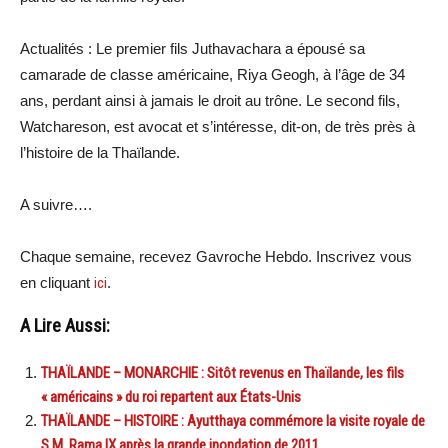
Actualités : Le premier fils Juthavachara a épousé sa
camarade de classe américaine, Riya Geogh, à l’âge de 34
ans, perdant ainsi à jamais le droit au trône. Le second fils,
Watchareson, est avocat et s’intéresse, dit-on, de très près à
l’histoire de la Thaïlande.
A suivre….
Chaque semaine, recevez Gavroche Hebdo. Inscrivez vous
en cliquant
ici
.
A Lire Aussi:
THAÏLANDE – MONARCHIE : Sitôt revenus en Thaïlande, les fils
« américains » du roi repartent aux États-Unis
THAÏLANDE – HISTOIRE : Ayutthaya commémore la visite royale de
S.M Rama IX après la grande inondation de 2011