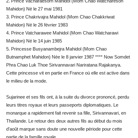
2. Prince Vacharaesorn Mahidol (Mom Chao Watchareson
Mahidon) Né le 27 mai 1981
3. Prince Chakrivajra Mahidol (Mom Chao Chakkriwat
Mahidon) Né le 26 février 1983
4. Prince Vatcharawee Mahidol (Mom Chao Watcharawi
Mahidon) Né le 14 juin 1985
5. Princesse Busyanambejra Mahidol (Mom Chao
Butnamphet Mahidon) Née le 8 janvier 1987 **** Now Somdet
Phra Chao Luk Thoe Sirivannavari Nariratana Rajakanya.
Cette princesse vit en partie en France où elle est active dans
le milieu de la mode.
Sujarinee et ses fils ont, à la suite du divorce prononcé, perdu
leurs titres royaux et leurs passeports diplomatiques. Le
monarque a rapidement fait revenir sa fille, Sirivannavari, en
Thaïlande. Le retour des deux autres fils au début du mois
d’août marque sans doute une nouvelle période pour cette
partie de la famille royale.