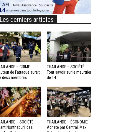
Les derniers articles
AÏLANDE – CRIME :
THAÏLANDE – SOCIÉTÉ :
auteur de l’attaque aurait
Tout savoir sur le meurtrier
é deux membres...
de 14...
AÏLANDE – SOCIÉTÉ :
THAÏLANDE – ÉCONOMIE :
ant Nonthaburi, ces
Acheté par Central, Max