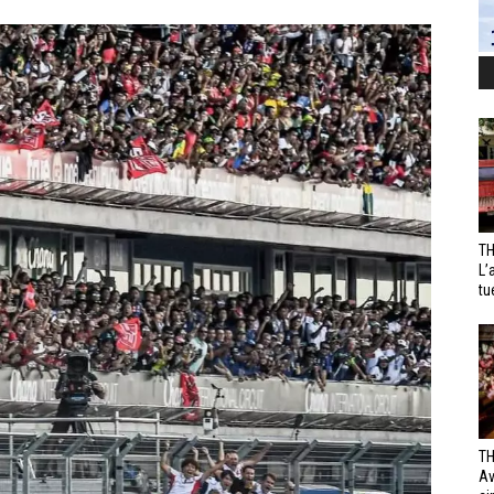
TH
L’
tu
TH
Av