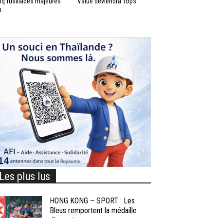
nq fusillades majeures
Value deviendra Tops
...
Les plus lus
HONG KONG – SPORT : Les
Bleus remportent la médaille