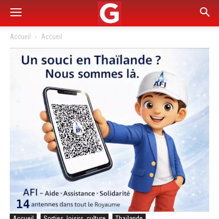
Accueil
Accueil
Accueil
Sorties, loisirs, culture
Thaïlande