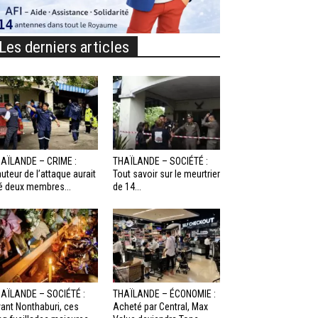
Les derniers articles
AÏLANDE – CRIME :
THAÏLANDE – SOCIÉTÉ :
auteur de l’attaque aurait
Tout savoir sur le meurtrier
é deux membres...
de 14...
AÏLANDE – SOCIÉTÉ :
THAÏLANDE – ÉCONOMIE :
ant Nonthaburi, ces
Acheté par Central, Max