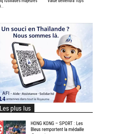
nq fusillades majeures
Value deviendra Tops
...
Les plus lus
HONG KONG – SPORT : Les
Bleus remportent la médaille