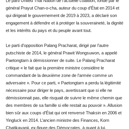
Le parti United Thai Nation de l’actuelle coalition, fondé par le
général Prayut Chan-o-cha, auteur du coup d’État en 2014 et
qui dirigeait le gouvernement de 2019 à 2023, a déclaré son
engagement à défendre et à protéger la souveraineté, la dignité
et les intérêts du pays et du peuple avant tout.
Le parti d’opposition Palang Pracharat, dirigé par l’autre
putschiste de 2014, le général Prawit Wongsuwon, a appelé
Paetongtarn à démissionner de suite. Le Palang Pracharat
critique « le fait que la première ministre considère le
commandant de la deuxième zone de l’armée comme un
adversaire ». Pour ce parti, « Paetongtarn a perdu la légitimité
nécessaire pour diriger le pays, avertissant que si elle ne
démissionnait pas, elle risquait de suivre le même chemin que
des membres de sa famille si elle restait au pouvoir ». Allusion
bien sûr aux coups d’État qui ont renversé Thaksin en 2006 et
Yingluck en 2014. L’ancien ministre des Finances, Korn
Chatikavanij, ex-figure des Démocrates, à quant à lui,