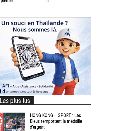
 premier...
la...
Les plus lus
HONG KONG – SPORT : Les
Bleus remportent la médaille
d’argent...