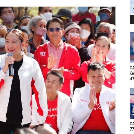
CA
Ke
d’
CA
77