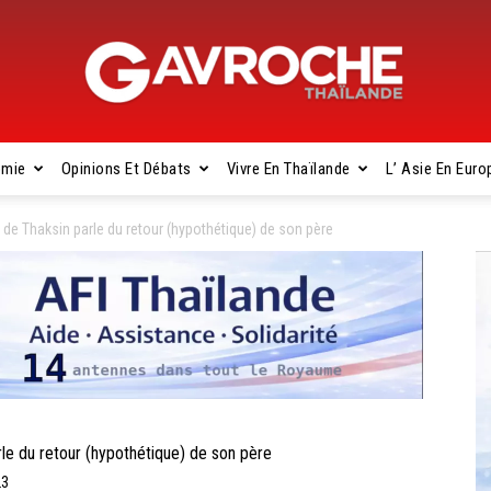
omie
Opinions Et Débats
Vivre En Thaïlande
L’ Asie En Euro
Gavroche
 de Thaksin parle du retour (hypothétique) de son père
Thaïlande
le du retour (hypothétique) de son père
23