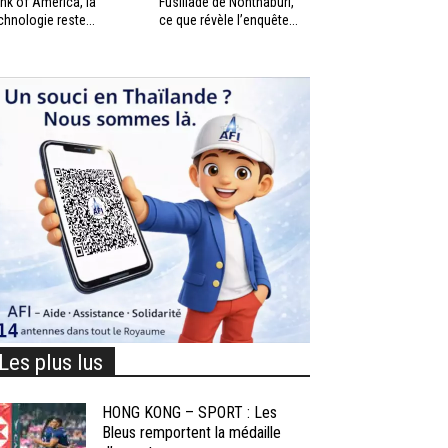
nk of America, la
Fusillade de Nonthaburi,
chnologie reste...
ce que révèle l’enquête...
Les plus lus
HONG KONG – SPORT : Les
Bleus remportent la médaille