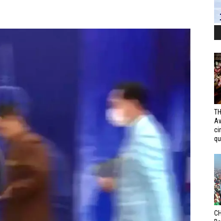
TH
Av
ci
qui
CH