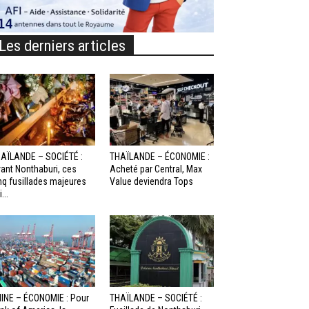
Les derniers articles
AÏLANDE – SOCIÉTÉ :
THAÏLANDE – ÉCONOMIE :
ant Nonthaburi, ces
Acheté par Central, Max
nq fusillades majeures
Value deviendra Tops
...
INE – ÉCONOMIE : Pour
THAÏLANDE – SOCIÉTÉ :