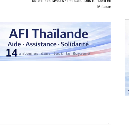
obtenir ses faveurs ? Les sanctions tombent en
Malaisie