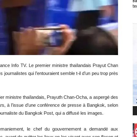
Ba
te
ance Info TV. Le premier ministre thaïlandais Prayut Chan
journalistes qui l’entouraient semble t-il d’un peu trop près
mier ministre thaïlandais, Prayuth Chan-Ocha, a aspergé des
ars, à l’issue d’une conférence de presse à Bangkok, selon
ournaliste du Bangkok Post, qui a diffusé les images.
remaniement, le chef du gouvernement a demandé aux
s, avant de quitter les lieux en les visant avec son flacon et