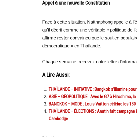
Appel à une nouvelle Constitution
Face à cette situation, Natthaphong appelle à l’é
qu’il décrit comme une véritable « politique de l’e
affirme rester convaincu que le soutien popula
démocratique » en Thaïlande.
Chaque semaine, recevez notre lettre d’inform
A Lire Aussi:
THAÏLANDE – INITIATIVE : Bangkok s’illumine pour 
ASIE – GÉOPOLITIQUE : Avec le G7 à Hiroshima, la
BANGKOK – MODE : Louis Vuitton célèbre les 13
THAÏLANDE – ÉLECTIONS : Anutin fait campagne à S
Cambodge