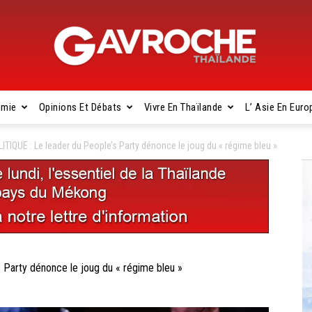
omie
Opinions Et Débats
Vivre En Thaïlande
L’ Asie En Euro
Gavroche
TIQUE : Le leader du People’s Party dénonce le joug du « régime bleu »
Thaïlande
Party dénonce le joug du « régime bleu »