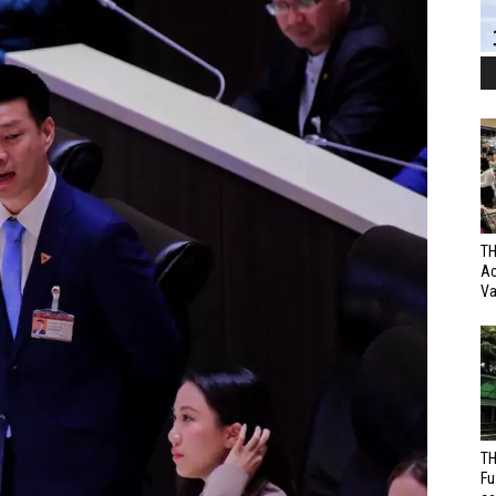
TH
Ac
Va
TH
Fu