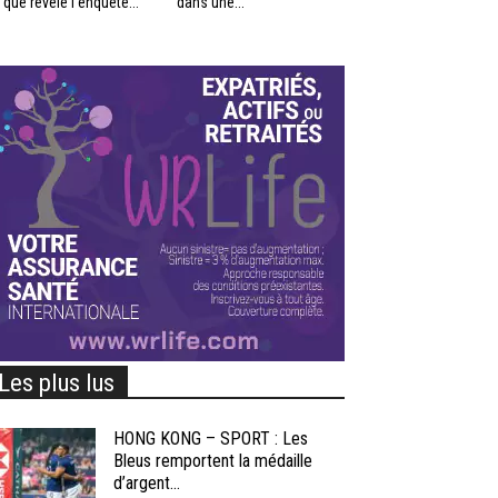
 que révèle l’enquête...
dans une...
Les plus lus
HONG KONG – SPORT : Les
Bleus remportent la médaille
d’argent...