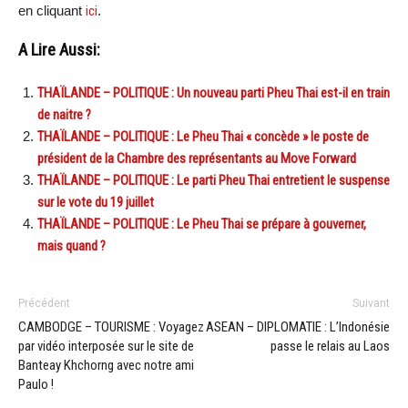
en cliquant
ici
.
A Lire Aussi:
THAÏLANDE – POLITIQUE : Un nouveau parti Pheu Thai est-il en train
de naitre ?
THAÏLANDE – POLITIQUE : Le Pheu Thai « concède » le poste de
président de la Chambre des représentants au Move Forward
THAÏLANDE – POLITIQUE : Le parti Pheu Thai entretient le suspense
sur le vote du 19 juillet
THAÏLANDE – POLITIQUE : Le Pheu Thai se prépare à gouverner,
mais quand ?
Précédent
Suivant
CAMBODGE – TOURISME : Voyagez
ASEAN – DIPLOMATIE : L’Indonésie
par vidéo interposée sur le site de
passe le relais au Laos
Banteay Khchorng avec notre ami
Paulo !