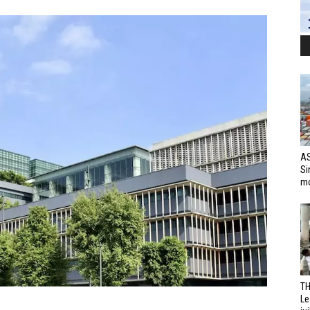
AS
Si
mo
TH
Le