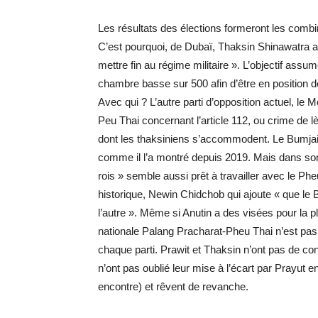
Les résultats des élections formeront les combi
C’est pourquoi, de Dubaï, Thaksin Shinawatra a
mettre fin au régime militaire ». L’objectif ass
chambre basse sur 500 afin d’être en position de 
Avec qui ? L’autre parti d’opposition actuel, 
Peu Thai concernant l’article 112, ou crime de lès
dont les thaksiniens s’accommodent. Le Bumjaith
comme il l’a montré depuis 2019. Mais dans son 
rois » semble aussi prêt à travailler avec le 
historique, Newin Chidchob qui ajoute « que le 
l’autre ». Même si Anutin a des visées pour la p
nationale Palang Pracharat-Pheu Thai n’est pas
chaque parti. Prawit et Thaksin n’ont pas de c
n’ont pas oublié leur mise à l’écart par Prayut e
encontre) et rêvent de revanche.