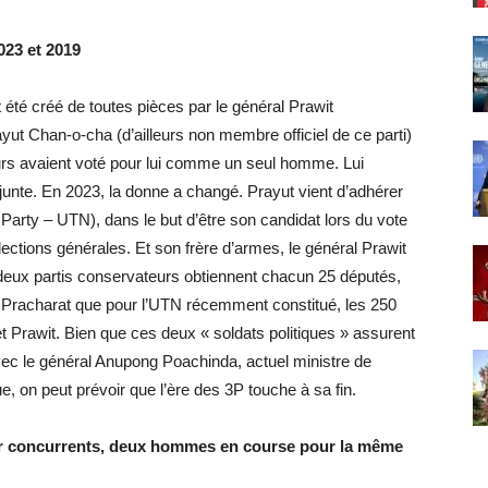
023 et 2019
t été créé de toutes pièces par le général Prawit
ut Chan-o-cha (d’ailleurs non membre officiel de ce parti)
urs avaient voté pour lui comme un seul homme. Lui
junte. En 2023, la donne a changé. Prayut vient d’adhérer
arty – UTN), dans le but d’être son candidat lors du vote
ections générales. Et son frère d’armes, le général Prawit
deux partis conservateurs obtiennent chacun 25 députés,
g Pracharat que pour l’UTN récemment constitué, les 250
t Prawit. Bien que ces deux « soldats politiques » assurent
vec le général Anupong Poachinda, actuel ministre de
que, on peut prévoir que l’ère des 3P touche à sa fin.
nir concurrents, deux hommes en course pour la même