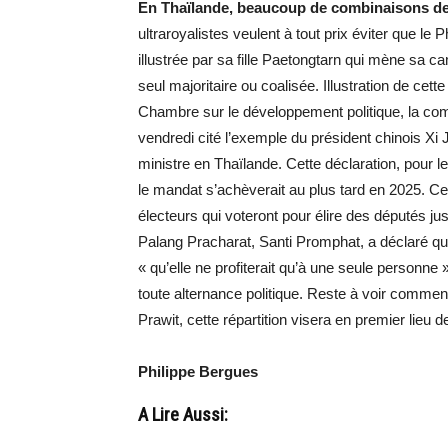
En Thaïlande, beaucoup de combinaisons de 
ultraroyalistes veulent à tout prix éviter que le 
illustrée par sa fille Paetongtarn qui mène sa c
seul majoritaire ou coalisée. Illustration de cett
Chambre sur le développement politique, la com
vendredi cité l’exemple du président chinois Xi 
ministre en Thaïlande. Cette déclaration, pour le
le mandat s’achèverait au plus tard en 2025. Ce q
électeurs qui voteront pour élire des députés ju
Palang Pracharat, Santi Promphat, a déclaré qu’i
« qu’elle ne profiterait qu’à une seule personn
toute alternance politique. Reste à voir commen
Prawit, cette répartition visera en premier lieu
Philippe Bergues
A Lire Aussi: