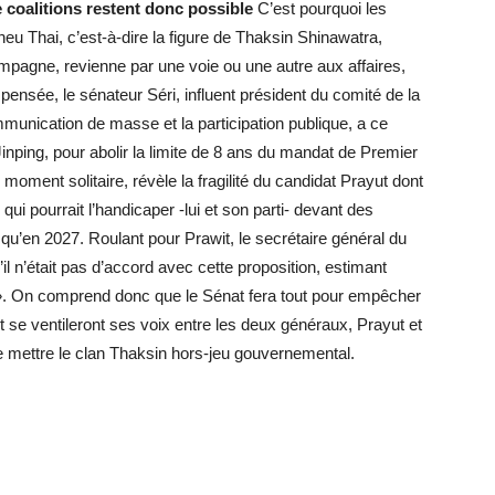
coalitions restent donc possible
C’est pourquoi les
Pheu Thai, c’est-à-dire la figure de Thaksin Shinawatra,
ampagne, revienne par une voie ou une autre aux affaires,
e pensée, le sénateur Séri, influent président du comité de la
munication de masse et la participation publique, a ce
Jinping, pour abolir la limite de 8 ans du mandat de Premier
 moment solitaire, révèle la fragilité du candidat Prayut dont
ui pourrait l’handicaper -lui et son parti- devant des
squ’en 2027. Roulant pour Prawit, le secrétaire général du
l n’était pas d’accord avec cette proposition, estimant
e ». On comprend donc que le Sénat fera tout pour empêcher
t se ventileront ses voix entre les deux généraux, Prayut et
 de mettre le clan Thaksin hors-jeu gouvernemental.