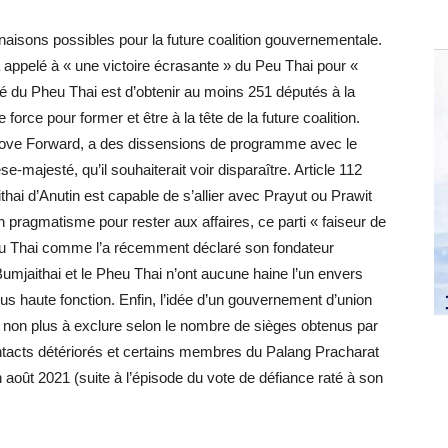
naisons possibles pour la future coalition gouvernementale.
 appelé à « une victoire écrasante » du Peu Thai pour «
umé du Pheu Thai est d’obtenir au moins 251 députés à la
force pour former et être à la tête de la future coalition.
le Move Forward, a des dissensions de programme avec le
e-majesté, qu’il souhaiterait voir disparaître. Article 112
ai d’Anutin est capable de s’allier avec Prayut ou Prawit
pragmatisme pour rester aux affaires, ce parti « faiseur de
Pheu Thai comme l’a récemment déclaré son fondateur
Bumjaithai et le Pheu Thai n’ont aucune haine l’un envers
lus haute fonction. Enfin, l’idée d’un gouvernement d’union
 non plus à exclure selon le nombre de sièges obtenus par
ontacts détériorés et certains membres du Palang Pracharat
n août 2021 (suite à l’épisode du vote de défiance raté à son