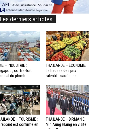
Les derniers articles
IE – INDUSTRIE :
THAÏLANDE – ÉCONOMIE :
ngapour, coffre-fort
La hausse des prix
ndial du plomb
ralentit… sauf dans...
AÏLANDE – TOURISME :
THAÏLANDE – BIRMANIE :
 rebond est confirmé en
Min Aung Hlaing en visite