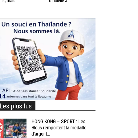
llet, mais...
officielle à...
Les plus lus
HONG KONG – SPORT : Les
Bleus remportent la médaille
d’argent...