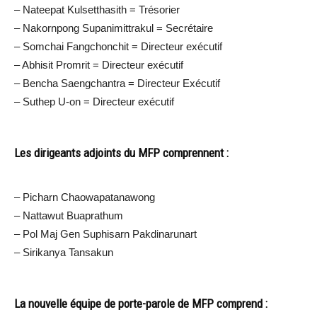
– Nateepat Kulsetthasith = Trésorier
– Nakornpong Supanimittrakul = Secrétaire
– Somchai Fangchonchit = Directeur exécutif
– Abhisit Promrit = Directeur exécutif
– Bencha Saengchantra = Directeur Exécutif
– Suthep U-on = Directeur exécutif
Les dirigeants adjoints du MFP comprennent :
– Picharn Chaowapatanawong
– Nattawut Buaprathum
– Pol Maj Gen Suphisarn Pakdinarunart
– Sirikanya Tansakun
La nouvelle équipe de porte-parole de MFP comprend :