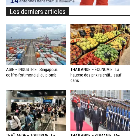
Les derniers articles
ASIE – INDUSTRIE : Singapour,
THAÏLANDE – ÉCONOMIE : La
coffre-fort mondial du plomb
hausse des prix ralentit… sauf
dans...
THAÏLANDE – TOURISME : Le
THAÏLANDE – BIRMANIE : Min