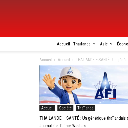
Accueil
Thaïlande
Asie
Écon
Accueil
Accueil
THAILANDE – SANTÉ : Un génériq
Accueil
Société
Thaïlande
THAILANDE – SANTÉ : Un générique thaïlandais c
Journaliste : Patrick Wauters