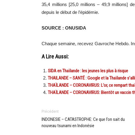
35,4 millions [25,0 millions – 49,9 millions]
depuis le début de l’épidémie.
SOURCE : ONUSIDA
Chaque semaine, recevez Gavroche Hebdo. Ins
A Lire Aussi:
SIDA en Thaïlande : les jeunes les plus à risque
THAILANDE – SANTÉ : Google et la Thaïlande s’alli
THAÏLANDE – CORONAVIRUS: L’or, ce rempart thaïl
THAÏLANDE – CORONAVIRUS: Bientôt un vaccin thaï
Précédent
INDONESIE – CATASTROPHE: Ce que l’on sait du
nouveau tsunami en Indonésie