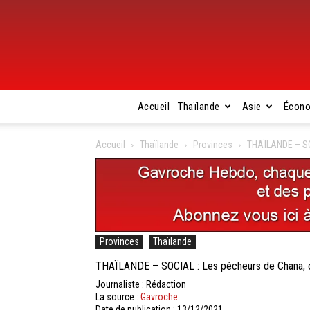
Accueil
Thaïlande
Asie
Écon
Accueil
Thaïlande
Provinces
THAÏLANDE – SOC
Provinces
Thaïlande
THAÏLANDE – SOCIAL : Les pécheurs de Chana, ces
Journaliste : Rédaction
La source :
Gavroche
Date de publication : 13/12/2021