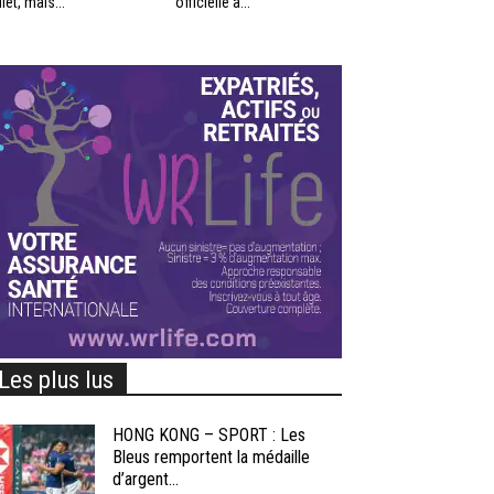
llet, mais...
officielle à...
Les plus lus
HONG KONG – SPORT : Les
Bleus remportent la médaille
d’argent...