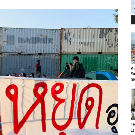
AS
Si
mo
TH
Le