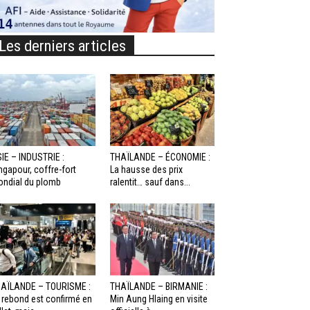
Les derniers articles
IE – INDUSTRIE :
THAÏLANDE – ÉCONOMIE :
ngapour, coffre-fort
La hausse des prix
ndial du plomb
ralentit… sauf dans...
AÏLANDE – TOURISME :
THAÏLANDE – BIRMANIE :
 rebond est confirmé en
Min Aung Hlaing en visite